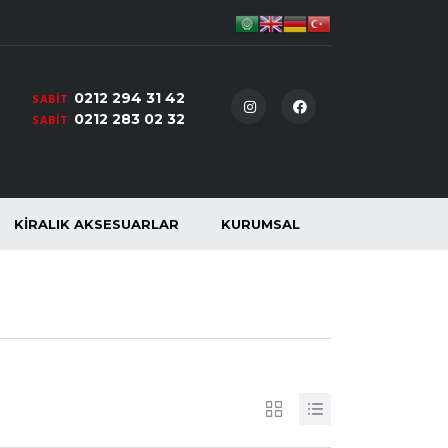
0212 294 31 42
SABIT
0212 283 02 32
SABIT
KIRALIK AKSESUARLAR
KURUMSAL