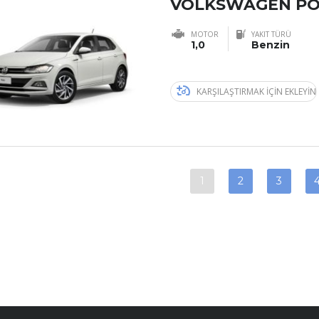
VOLKSWAGEN PO
MOTOR
YAKIT TÜRÜ
1,0
Benzin
KARŞILAŞTIRMAK IÇIN EKLEYIN
1
2
3