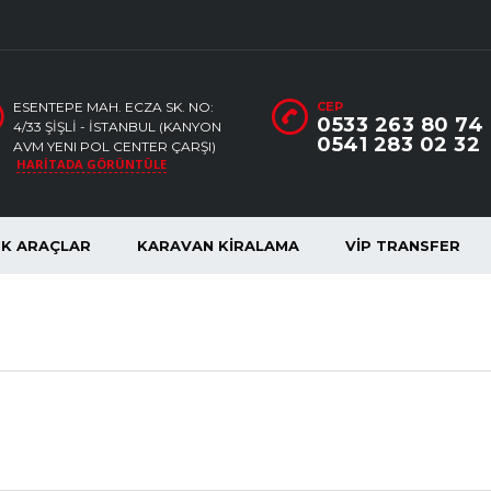
ESENTEPE MAH. ECZA SK. NO:
CEP
0533 263 80 74
4/33 ŞIŞLI - İSTANBUL (KANYON
0541 283 02 32
AVM YENI POL CENTER ÇARŞI)
HARITADA GÖRÜNTÜLE
IK ARAÇLAR
KARAVAN KIRALAMA
VİP TRANSFER