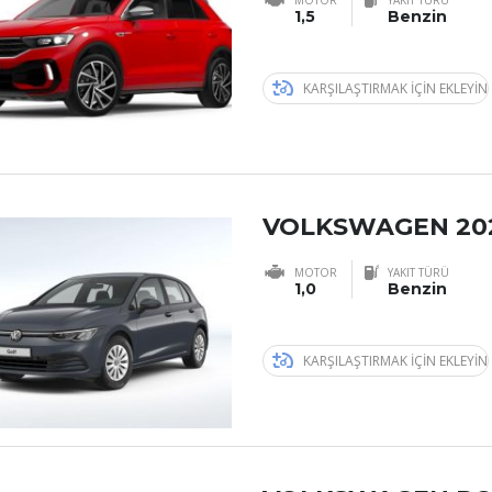
MOTOR
YAKIT TÜRÜ
1,5
Benzin
KARŞILAŞTIRMAK IÇIN EKLEYIN
VOLKSWAGEN 20
MOTOR
YAKIT TÜRÜ
1,0
Benzin
KARŞILAŞTIRMAK IÇIN EKLEYIN