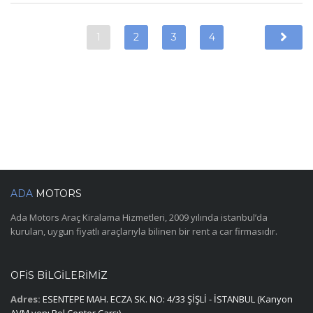
1
2
3
4
ADA
MOTORS
Ada Motors Araç Kiralama Hizmetleri, 2009 yılında istanbul’da
kurulan, uygun fiyatlı araçlarıyla bilinen bir rent a car firmasıdır.
OFIS BILGILERIMIZ
Adres:
ESENTEPE MAH. ECZA SK. NO: 4/33 ŞİŞLİ - İSTANBUL (Kanyon