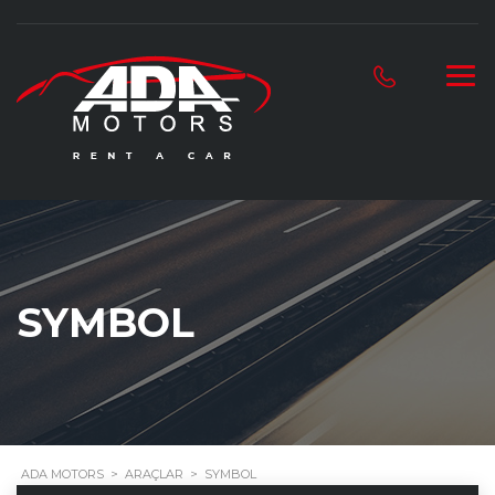
SYMBOL
ADA MOTORS
>
ARAÇLAR
>
SYMBOL